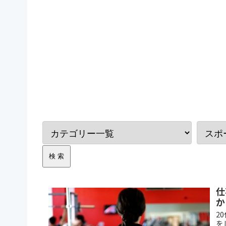
仕
か
2
を