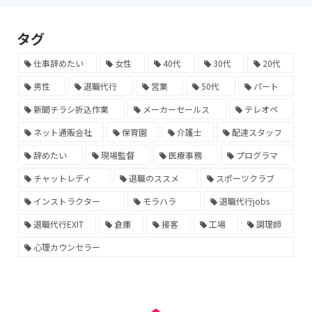
タグ
仕事辞めたい
女性
40代
30代
20代
男性
退職代行
営業
50代
パート
新聞チラシ折込作業
メーカーセールス
テレオペ
ネット通販会社
保育園
介護士
配達スタッフ
辞めたい
現場監督
医療事務
プログラマ
チャットレディ
退職のススメ
スポーツクラブ
インストラクター
モラハラ
退職代行jobs
退職代行EXIT
倉庫
接客
工場
調理師
心理カウンセラー